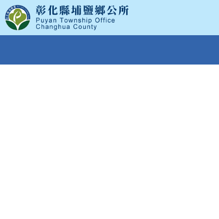
跳
到
主
要
內
容
區
塊
:::
首頁
>
民意交流
>
留言版
留言版
留言版聲明啟示：
本所留言版之回覆流程：由行政室每日列印掛文後，
交予各課室承辦人員，經簽核方上網予以答覆。若留
言事項具時效性或急件，請儘量採電話詢問業務主管
單位，分機電話可查詢本網站之通訊一覽表。
關於本鄉鄉政建設上有任何需改善，請詳述地點或附