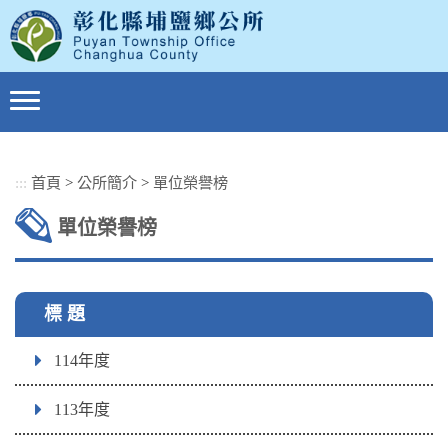
跳
到
主
要
內
容
區
塊
:::
首頁
>
公所簡介
>
單位榮譽榜
單位榮譽榜
標 題
114年度
113年度