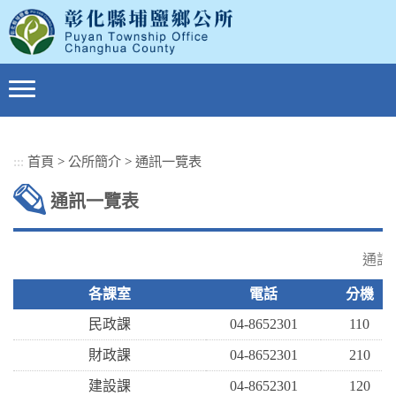
跳
到
主
要
內
容
區
塊
:::
首頁
>
公所簡介
>
通訊一覽表
通訊一覽表
通訊
各課室
電話
分機
民政課
04-8652301
110
財政課
04-8652301
210
建設課
04-8652301
120