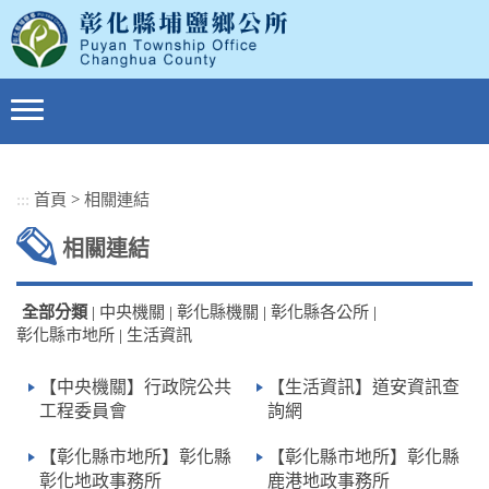
跳
到
主
要
內
容
區
塊
:::
首頁
>
相關連結
相關連結
全部分類
|
中央機關
|
彰化縣機關
|
彰化縣各公所
|
彰化縣市地所
|
生活資訊
【中央機關】行政院公共
【生活資訊】道安資訊查
工程委員會
詢網
【彰化縣市地所】彰化縣
【彰化縣市地所】彰化縣
彰化地政事務所
鹿港地政事務所