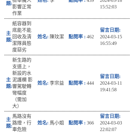
檢舉魔人
李
439
2024-03-18
影響正常
15:52:03
作業
紙容器到
底能不能
回收及清
陳玟潔
462
2024-03-15
潔隊員態
16:55:49
度惡劣
新生路的
支道上，
新設的水
泥護欄 影
李宗益
444
2024-03-11
響駕駛轉
19:41:58
彎幅度
（需加
大）
馬路沒有
路燈，行
馬小姐
366
2024-03-03
車危險
22:02:07