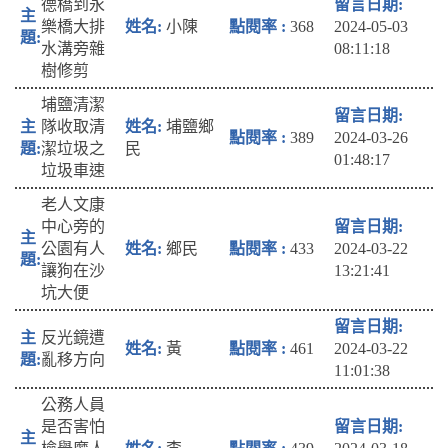
德橋到永
樂橋大排
小陳
368
2024-05-03
水溝旁雜
08:11:18
樹修剪
埔鹽清潔
隊收取清
埔鹽鄉
389
2024-03-26
潔垃圾之
民
01:48:17
垃圾車速
老人文康
中心旁的
公園有人
鄉民
433
2024-03-22
讓狗在沙
13:21:41
坑大便
反光鏡遭
黃
461
2024-03-22
亂移方向
11:01:38
公務人員
是否害怕