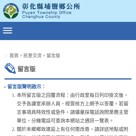
跳
到
主
要
內
容
區
塊
:::
首頁
>
民意交流
>
留言版
留言版
留言版聲明啟示：
本所留言版之回覆流程：由行政室每日列印掛文後，
交予各課室承辦人員，經簽核方上網予以答覆。若留
言事項具時效性或急件，請儘量採電話詢問業務主管
單位，分機電話可查詢本網站之通訊一覽表。
關於本鄉鄉政建設上有任何需改善，請詳述地點或附