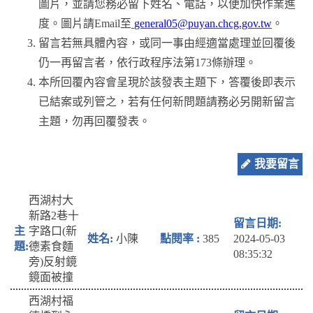
圖片，並請您務必留下姓名、電話，以便加快作業進
度。圖片請Email至
general05@puyan.chcg.gov.tw
。
留言若無具體內容，或同一事由經適當處理並回覆後
仍一再留言者，依行政程序法第173條辦理。
本所回覆內容會呈現於該發表主題下，答覆後即表示
已結案或列管之，若有任何新問題請務必另開新留言
主題，勿再回覆發表。
我要留言
西湖村大
新路2巷十
字路口(新
小陳
385
2024-05-03
德素食麵
08:35:32
旁)反射鏡
鏡面被撞
西湖村福