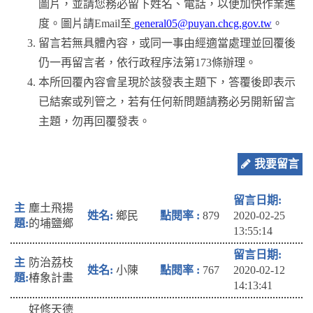
圖片，並請您務必留下姓名、電話，以便加快作業進
度。圖片請Email至
general05@puyan.chcg.gov.tw
。
留言若無具體內容，或同一事由經適當處理並回覆後
仍一再留言者，依行政程序法第173條辦理。
本所回覆內容會呈現於該發表主題下，答覆後即表示
已結案或列管之，若有任何新問題請務必另開新留言
主題，勿再回覆發表。
我要留言
塵土飛揚
鄉民
879
2020-02-25
的埔鹽鄉
13:55:14
防治荔枝
小陳
767
2020-02-12
椿象計畫
14:13:41
好修天德