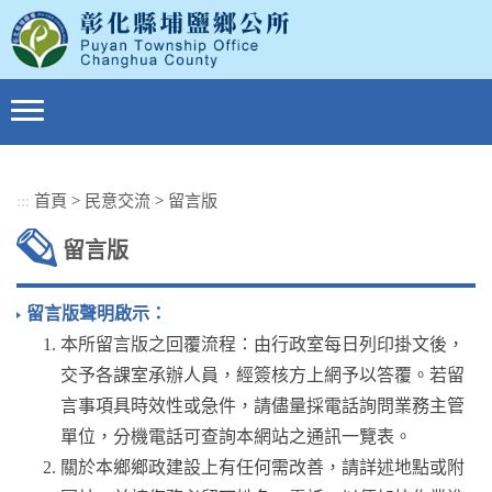
跳
到
主
要
內
容
區
塊
:::
首頁
>
民意交流
>
留言版
留言版
留言版聲明啟示：
本所留言版之回覆流程：由行政室每日列印掛文後，
交予各課室承辦人員，經簽核方上網予以答覆。若留
言事項具時效性或急件，請儘量採電話詢問業務主管
單位，分機電話可查詢本網站之通訊一覽表。
關於本鄉鄉政建設上有任何需改善，請詳述地點或附