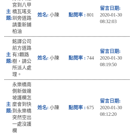
宮到八甲
橋瓦瑤支
小陳
801
2020-01-30
圳旁道路
08:32:03
請重新鋪
柏油
銘譯公司
前方道路
有3顆路
小陳
744
2020-01-30
樹，請公
08:19:50
所派人處
理。
永樂橋南
側新做邊
坡護欄怎
麼會到快
小陳
675
2020-01-30
到永樂橋
08:12:20
突然空出
一處沒護
欄