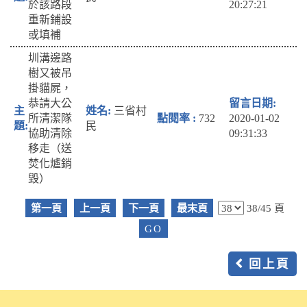
於該路段
20:27:21
重新鋪設
或填補
圳溝邊路
樹又被吊
掛貓屍，
恭請大公
三省村
所清潔隊
732
2020-01-02
民
協助清除
09:31:33
移走（送
焚化爐銷
毀）
第一頁
上一頁
下一頁
最末頁
38/45 頁
回上頁