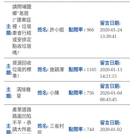
請問埔鹽
鄉"易居
2"建案這
裡，垃圾
許小姐
966
2020-01-24
車會行經
13:39:41
或安排定
點收垃圾
嗎?
資源回收
垃圾的標
施穎澤
1165
2020-01-13
準?
14:21:15
清除雜
小陳
756
2020-01-04
草
08:43:45
產業道路
路面凹陷
不平，恭
三省村
請大所能
744
2020-01-02
民