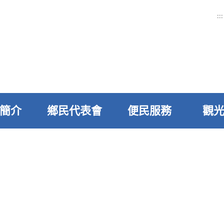
:::
簡介
鄉民代表會
便民服務
觀
>
民意交流
>
留言版
留言版
聲明啟示：
所留言版之回覆流程：由行政室每日列印掛文後，交予各課室承
性或急件，請儘量採電話詢問業務主管單位，分機電話可查詢本