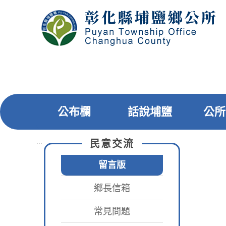
跳
到
主
要
內
容
區
塊
公布欄
話說埔鹽
公所
:::
民意交流
:::
首頁
留言版
鄉長信箱
留言版
本
常見問題
效