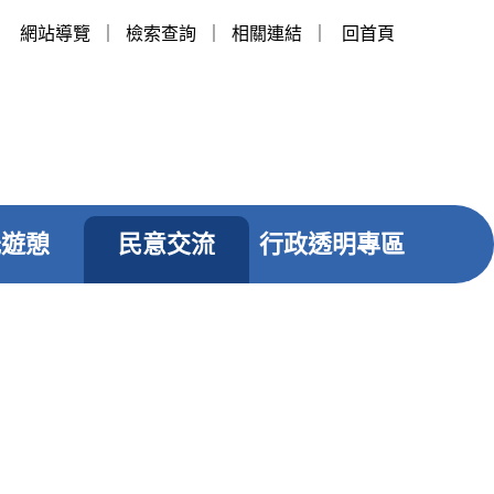
網站導覽
｜
檢索查詢
｜
相關連結
｜
回首頁
光遊憩
民意交流
行政透明專區
友善列印
社群分享
辦人員，經簽核方上網予以答覆。若留言事項具時
網站之通訊一覽表。