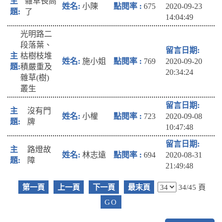
雜草長高
小陳
675
2020-09-23
了
14:04:49
光明路二
段落葉、
枯樹枝堆
施小姐
769
2020-09-20
積嚴重及
20:34:24
雜草(樹)
叢生
沒有門
小權
723
2020-09-08
牌
10:47:48
路燈故
林志遠
694
2020-08-31
障
21:49:48
第一頁
上一頁
下一頁
最末頁
34/45 頁