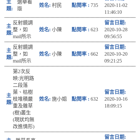
選舉看
村民
735
2020-11-02
版
11:46:10
反射鏡調
整，如
小陳
623
2020-10-28
mail所示
09:56:55
反射鏡調
整，如
小陳
662
2020-10-20
mail所示
09:21:25
第2次反
映:光明路
二段落
葉、枯樹
枝堆積嚴
施小姐
632
2020-10-16
重及雜草
18:09:15
(樹)叢生
(現狀均無
改進情形)