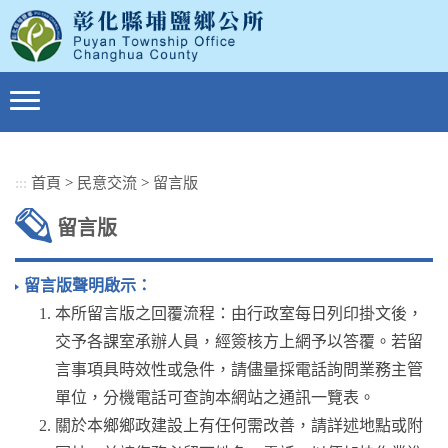
跳
到
主
要
內
容
區
塊
:::
首頁
>
民意交流
>
留言版
留言版
留言版聲明啟示：
本所留言版之回覆流程：由行政室每日列印掛文後，
交予各課室承辦人員，經簽核方上網予以答覆。若留
言事項具時效性或急件，請儘量採電話詢問業務主管
單位，分機電話可查詢本網站之通訊一覽表。
關於本鄉鄉政建設上有任何需改善，請詳述地點或附