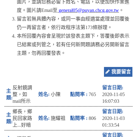
圖片，並請您務必留下姓名、電話，以便加快作業進
度。圖片請Email至
general05@puyan.chcg.gov.tw
。
留言若無具體內容，或同一事由經適當處理並回覆後
仍一再留言者，依行政程序法第173條辦理。
本所回覆內容會呈現於該發表主題下，答覆後即表示
已結案或列管之，若有任何新問題請務必另開新留言
主題，勿再回覆發表。
我要留言
反射鏡調
整，如
小陳
765
2020-11-05
mail所示
16:07:03
鄉長，鄉
民回家路
施耀祖
806
2020-11-03
上...好暗
01:33:54