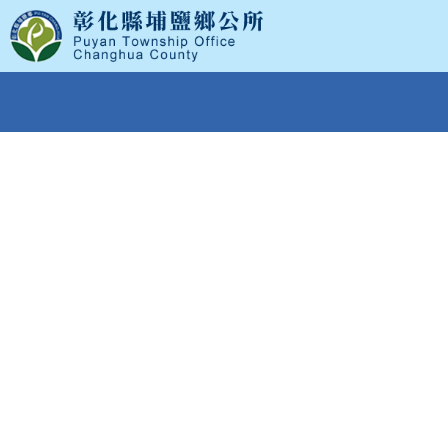
跳
到
主
要
內
容
區
塊
:::
首頁
>
公所簡介
>
埔鹽大家長
>
鄉長簡介
鄉長簡介