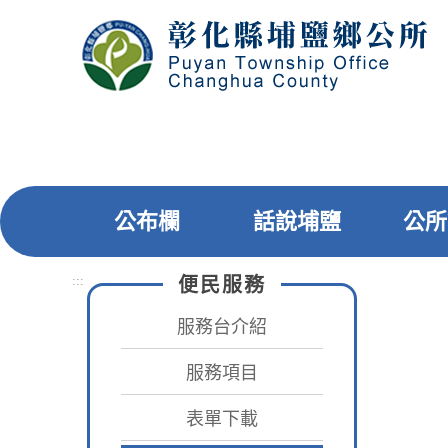
跳
到
主
要
內
容
區
塊
公布欄
話說埔鹽
公所
:::
便民服務
:::
首頁
服務台介紹
服務項目
表單下載