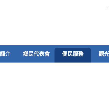
:::
簡介
鄉民代表會
便民服務
觀
>
便民服務
>
線上申辦
>
進度查詢
進度查詢
道路修護