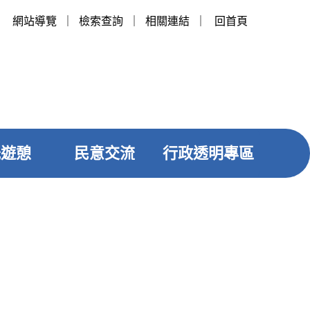
網站導覽
｜
檢索查詢
｜
相關連結
｜
回首頁
光遊憩
民意交流
行政透明專區
友善列印
社群分享
垃圾清運
案件查詢︰