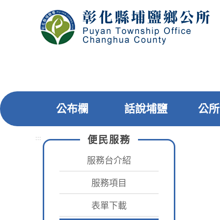
跳
到
主
要
內
容
區
塊
公布欄
話說埔鹽
公所
:::
便民服務
:::
首頁
服務台介紹
服務項目
表單下載