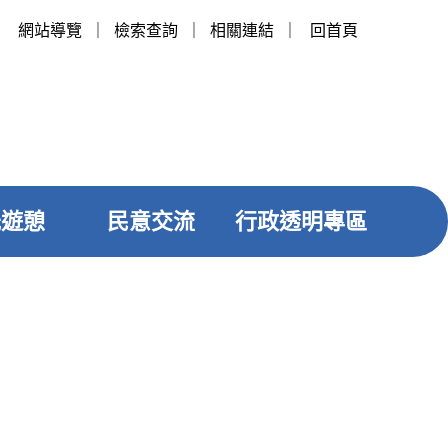
網站導覽
｜
檢索查詢
｜
相關連結
｜
回首頁
光遊憩
民意交流
行政透明專區
友善列印
社群分享
垃圾清運
案件查詢︰