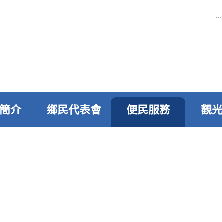
:::
簡介
鄉民代表會
便民服務
觀
>
便民服務
>
線上申辦
>
進度查詢
進度查詢
道路修護