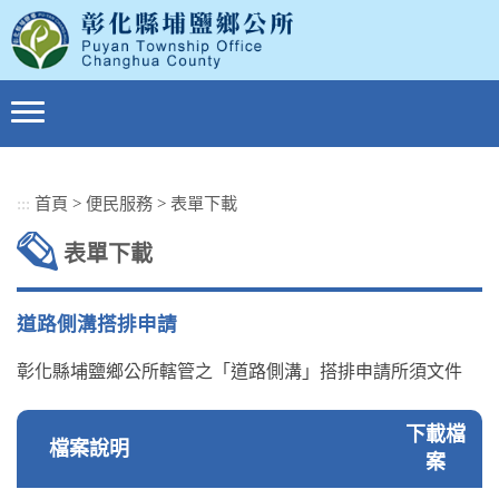
跳
到
主
要
內
容
區
塊
:::
首頁
>
便民服務
>
表單下載
表單下載
道路側溝搭排申請
彰化縣埔鹽鄉公所轄管之「道路側溝」搭排申請所須文件
下載檔
檔案說明
案