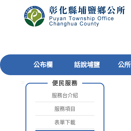
跳
到
主
要
內
容
區
塊
公布欄
話說埔鹽
公所
:::
便民服務
:::
首頁
服務台介紹
服務項目
表單下載