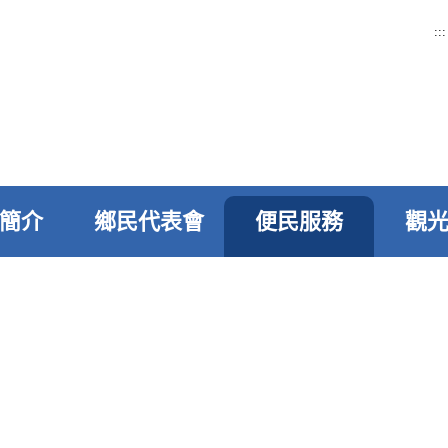
:::
簡介
鄉民代表會
便民服務
觀
>
便民服務
>
線上申辦
>
進度查詢
進度查詢
姓名
林小姐