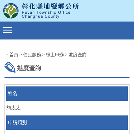
跳
到
主
要
內
容
區
塊
:::
首頁
>
便民服務
>
線上申辦
>
進度查詢
進度查詢
姓名
施太太
申請類別