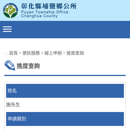
跳
到
主
要
內
容
區
塊
:::
首頁
>
便民服務
>
線上申辦
>
進度查詢
進度查詢
姓名
施先生
申請類別