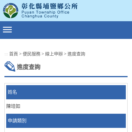
跳
到
主
要
內
容
區
塊
:::
首頁
>
便民服務
>
線上申辦
>
進度查詢
進度查詢
姓名
陳培如
申請類別