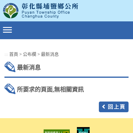
跳
到
主
要
內
容
區
塊
:::
首頁
>
公布欄
>
最新消息
最新消息
所要求的頁面,無相關資訊
回上頁