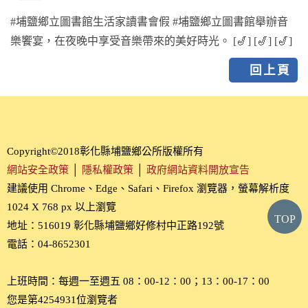
#埔鹽鄉立圖書館生活家讀書會假 #埔鹽鄉立圖書館舉辦音
樂饗宴，在夜晚中享受音樂帶來的美好時光。 [🎷] [🎷] [🎷]
回上頁
Copyright©2018彰化縣埔鹽鄉公所版權所有
網站安全政策
│
隱私權政策
│
政府網站資料開放宣告
建議使用 Chrome、Edge、Safari、Firefox 瀏覽器，螢幕解析度
1024 X 768 px 以上瀏覽
TOP
地址：516019 彰化縣埔鹽鄉好修村中正路192號
電話：04-8652301
上班時間：每週一至週五 08：00-12：00；13：00-17：00
您是第4254931位瀏覽者