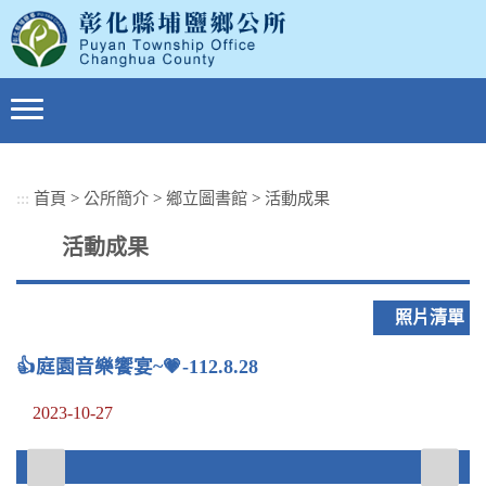
跳
到
主
要
內
容
區
塊
:::
首頁
>
公所簡介
>
鄉立圖書館
>
活動成果
活動成果
照片清單
👍庭園音樂饗宴~💗-112.8.28
2023-10-27