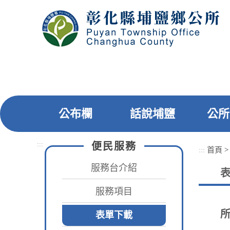
跳
到
主
要
內
容
區
塊
公布欄
話說埔鹽
公所
:::
便民服務
:::
首頁
服務台介紹
服務項目
所
表單下載