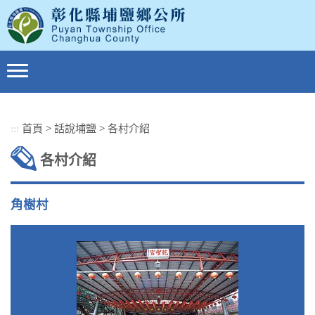
跳
到
主
要
內
容
區
塊
:::
首頁
>
話說埔鹽
>
各村介紹
各村介紹
角樹村