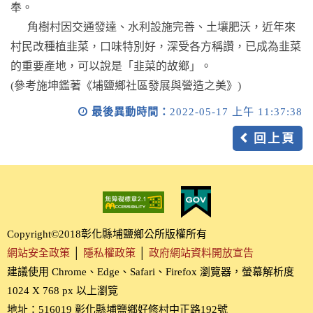
奉。
角樹村因交通發達、水利設施完善、土壤肥沃，近年來
村民改種植韭菜，口味特別好，深受各方稱讚，已成為韭菜
的重要產地，可以說是「韭菜的故鄉」。
(參考施坤鑑著《埔鹽鄉社區發展與營造之美》)
最後異動時間：
2022-05-17 上午 11:37:38
回上頁
Copyright©2018彰化縣埔鹽鄉公所版權所有
網站安全政策
│
隱私權政策
│
政府網站資料開放宣告
建議使用 Chrome、Edge、Safari、Firefox 瀏覽器，螢幕解析度
1024 X 768 px 以上瀏覽
地址：516019 彰化縣埔鹽鄉好修村中正路192號