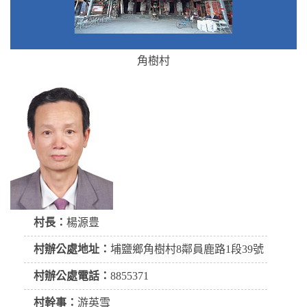
角樹村
村長：
楊源豊
村辦公處地址：
埔鹽鄉角樹村8鄰員鹿路1段39號
村辦公處電話：
8855371
村幹事：
游英雪