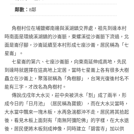
鄰數：
8鄰
角樹村位在埔鹽鄉南邊與溪湖鎮交界處，祖先到達本村
時南面是環繞溪湖鎮的沙崙脈，東螺溪從沙崙脈下流過，北
面是崙仔腳，沙崙延續至本村形成七座沙崙，居民稱為「七
星崙」。
七星崙的第六、七座沙崙脈，向東南延伸成高地，先民
到達時就選擇在這高地上定居，當時七星崙上各有很多大樹
矗立在沙崙上，聚落就稱為「角樹腳」，台灣光復後村名不
能有三字，才改名為角樹村。
傳說戊戌年大水災，莊中央被洪水「割」成了兩半，形
成今日的「日月池」（居民稱為寶鏡），而在大水災當時，
大水當中飄來一塊木板，水再急湍都沖不走，居民將其拾起
後，看見木板上面刻有「南無阿彌陀佛」的字樣，在大水退
後，居民便將木板刻成神像，同時建立「碧雲寺」加以供