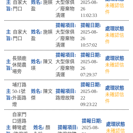
自家大
施媖
大型傢俱
2025-08-
未確認信
門口
盈
／廢棄物
26
件
清運
11:02:33
自家大
施媖
大型傢俱
2025-08-
未確認信
門口
盈
／廢棄物
26
件
清運
10:57:02
長頸鹿
陳又
大型傢俱
2025-08-
休閒農
未確認信
瑛
／廢棄物
26
場旁
件
清運
07:29:37
埔打路
50-1號
陳文
2025-08-
未確認信
外面路
傑
路燈故障
22
件
燈
09:23:22
自家門
口道路
轉彎處
顏
2025-08-
未確認信