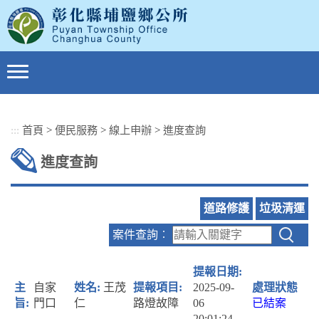
跳
到
主
要
內
容
區
塊
:::
首頁
>
便民服務
>
線上申辦
>
進度查詢
進度查詢
道路修護
垃圾清運
案件查詢︰
自家
王茂
2025-09-
門口
仁
路燈故障
06
已結案
20:01:24