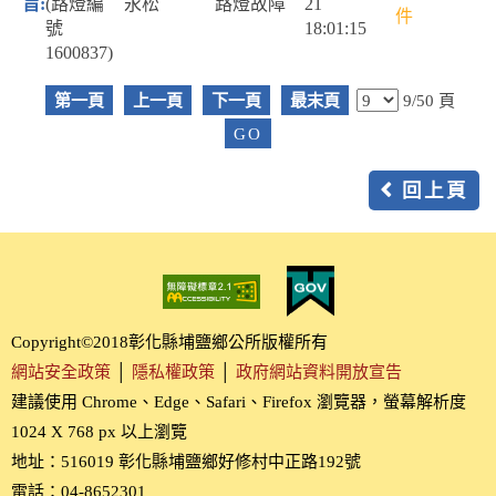
(路燈編
永松
路燈故障
21
件
號
18:01:15
1600837)
第一頁
上一頁
下一頁
最末頁
9/50 頁
回上頁
Copyright©2018彰化縣埔鹽鄉公所版權所有
網站安全政策
│
隱私權政策
│
政府網站資料開放宣告
建議使用 Chrome、Edge、Safari、Firefox 瀏覽器，螢幕解析度
1024 X 768 px 以上瀏覽
地址：516019 彰化縣埔鹽鄉好修村中正路192號
電話：04-8652301