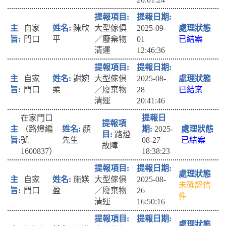
自家
陳欣
大型傢俱
2025-09-
門口
平
／廢棄物
01
已結案
清運
12:46:36
自家
謝婉
大型傢俱
2025-08-
門口
柔
／廢棄物
28
已結案
清運
20:41:46
在家門口
（路燈編
顏
2025-
路燈
號
先生
08-27
已結案
故障
1600837）
18:38:23
自家
施媖
大型傢俱
2025-08-
未確認信
門口
盈
／廢棄物
26
件
清運
16:50:16