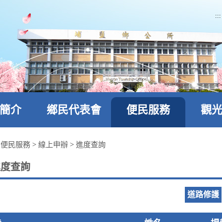
:::
簡介
鄉民代表會
便民服務
觀
>
便民服務
>
線上申辦
>
進度查詢
進度查詢
道路修護