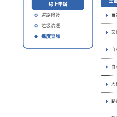
主
線上申辦
道路修護
自
垃圾清運
彰
進度查詢
自
自
大
路