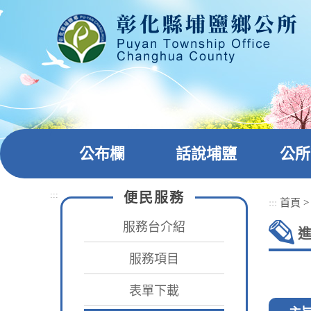
跳
到
主
要
內
容
區
塊
公布欄
話說埔鹽
公所
:::
便民服務
:::
首頁
服務台介紹
服務項目
表單下載