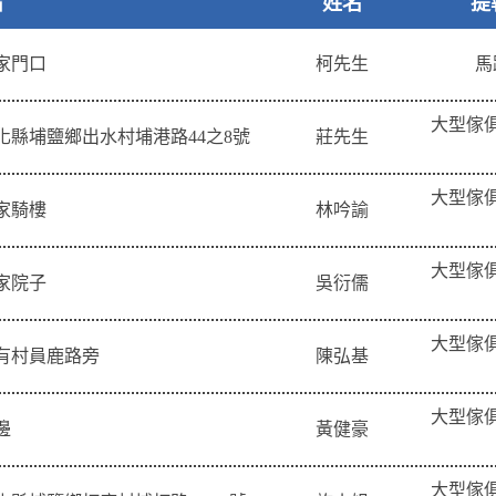
旨
姓名
提
家門口
柯先生
馬
大型傢
化縣埔鹽鄉出水村埔港路44之8號
莊先生
大型傢
家騎樓
林吟諭
大型傢
家院子
吳衍儒
大型傢
有村員鹿路旁
陳弘基
大型傢
邊
黃健豪
大型傢