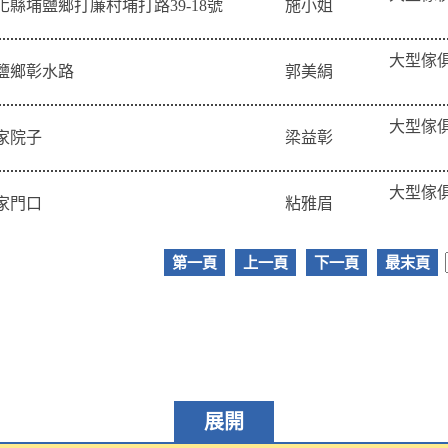
化縣埔鹽鄉打廉村埔打路39-18號
施小姐
大型傢
鹽鄉彰水路
郭美絹
大型傢
家院子
梁益彰
大型傢
家門口
粘雅眉
第一頁
上一頁
下一頁
最末頁
展開