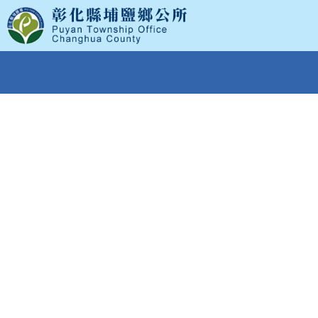
跳
到
主
要
內
容
區
塊
:::
首頁
>
便民服務
>
線上申辦
>
進度查詢
進度查詢
道路修護
垃圾清運
案件查詢︰
埔鹽溪
湖幹線
溝渠北
岸，永
王俊
2021-07-