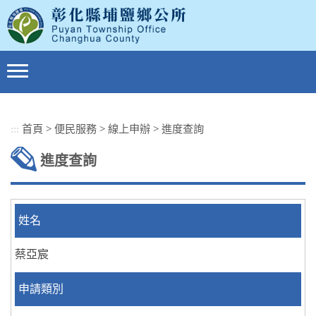
跳
到
主
要
內
容
區
塊
:::
首頁
>
便民服務
>
線上申辦
>
進度查詢
進度查詢
姓名
蔡亞宸
申請類別