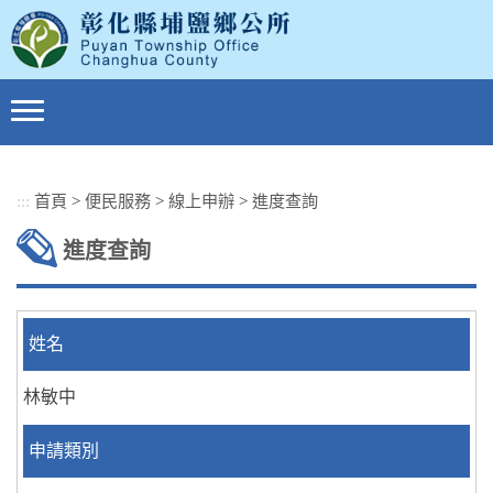
跳
到
主
要
內
容
區
塊
:::
首頁
>
便民服務
>
線上申辦
>
進度查詢
進度查詢
姓名
林敏中
申請類別