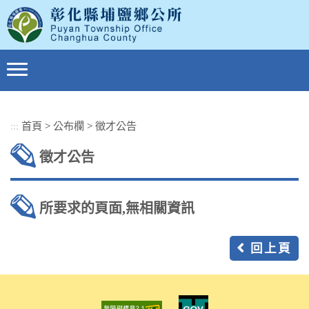
跳
到
主
要
內
容
區
塊
:::
首頁
>
公布欄
>
徵才公告
徵才公告
所要求的頁面,無相關資訊
回上頁