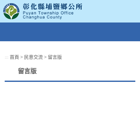
跳
到
主
要
內
容
區
塊
:::
首頁
>
民意交流
>
留言版
留言版
(必填)
姓 名
(必填)
電子郵件