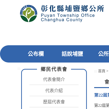
跳
到
主
要
內
容
區
塊
公布欄
話說埔鹽
公所
:::
鄉民代表會
:::
首頁
代表會簡介
代表介紹
第22
歷屆代表會
第22屆