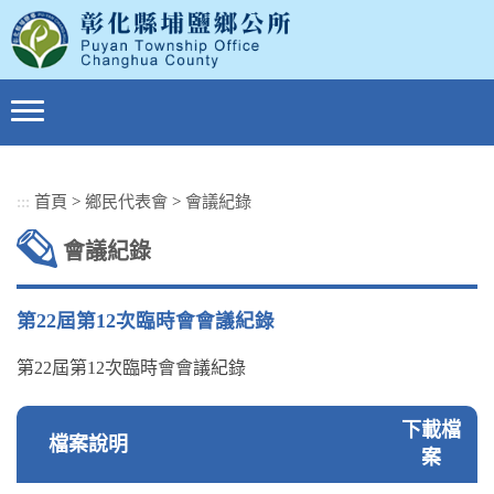
跳
到
主
要
內
容
區
塊
:::
首頁
>
鄉民代表會
>
會議紀錄
會議紀錄
第22屆第12次臨時會會議紀錄
第22屆第12次臨時會會議紀錄
下載檔
檔案說明
案