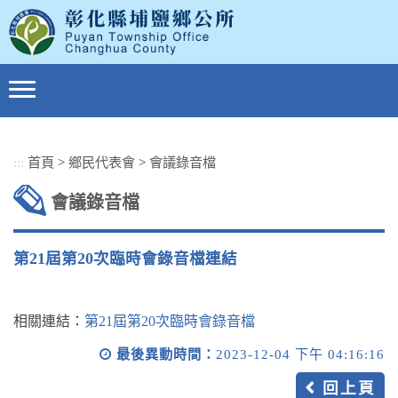
跳
到
主
要
內
容
區
塊
:::
首頁
>
鄉民代表會
>
會議錄音檔
會議錄音檔
第21屆第20次臨時會錄音檔連結
相關連結：
第21屆第20次臨時會錄音檔
最後異動時間：
2023-12-04 下午 04:16:16
回上頁