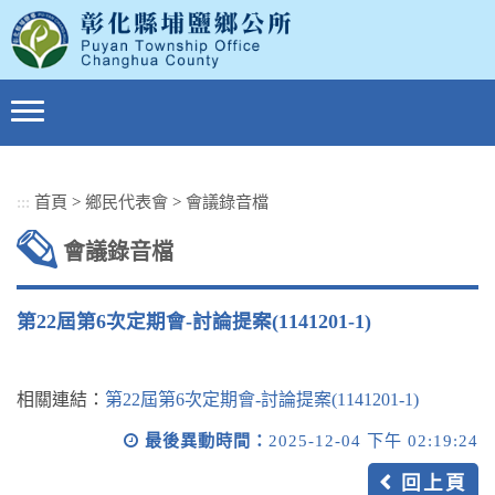
跳
到
主
要
內
容
區
塊
:::
首頁
>
鄉民代表會
>
會議錄音檔
會議錄音檔
第22屆第6次定期會-討論提案(1141201-1)
相關連結：
第22屆第6次定期會-討論提案(1141201-1)
最後異動時間：
2025-12-04 下午 02:19:24
回上頁