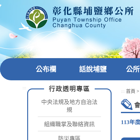
跳
到
主
要
內
容
區
塊
公布欄
話說埔鹽
公所
:::
行政透明專區
:::
首頁
中央法規及地方自治法
規
113年
組織職掌及聯絡資訊
防災專區