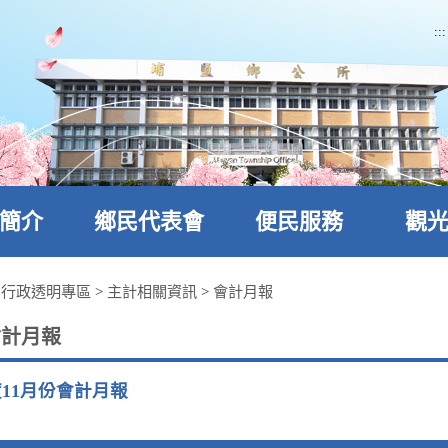
:::
簡介
鄉民代表會
便民服務
觀
>
行政透明專區
>
主計相關資訊
>
會計月報
會計月報
度11月份會計月報